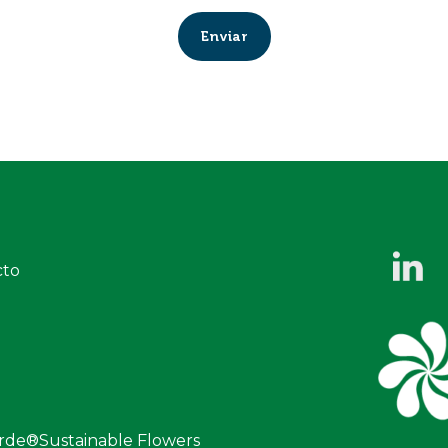
cto
erde®Sustainable Flowers