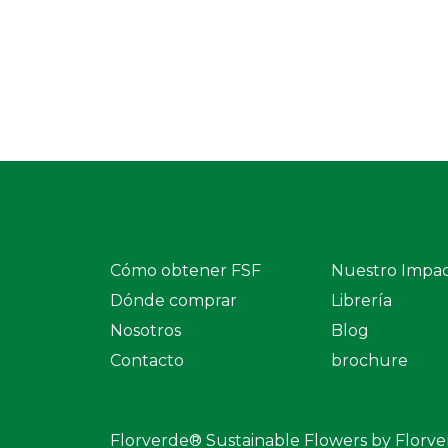
(Required)
Cómo obtener FSF
Nuestro Impa
Dónde comprar
Librería
Nosotros
Blog
Contacto
brochure
Florverde® Sustainable Flowers by Florv