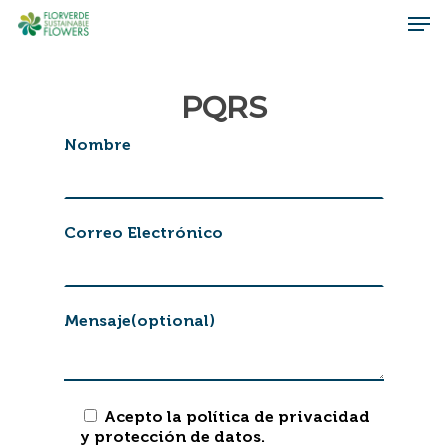
Skip
Men
to
main
Close
content
Menu
PQRS
Nombre
Correo Electrónico
Mensaje(optional)
Acepto la política de privacidad
y protección de datos.